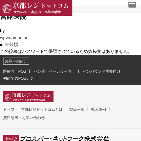
カテゴリー:
未分類
内
MENU
宮路医院
容
を
—
京都レジドットコム
ス
by
・トップ
キ
wpwebmaster
ッ
in
未分類
・京都レジドットコムとは
プ
この投稿はパスワードで保護されているため抜粋文はありません。
・製品一覧
製品事例紹介
・資料請求・お問い合わせ
医療向けPOS
パン屋・ベーカリー向け
インバウンド需要向け
初めてのPOSレジ
サービス
・医療向けセミセルフレジ
プロスパー・ネットワーク株式会社
トップ
京都レジドットコムとは
製品一覧
導入事例
・会社概要
資料請求・お問い合わせ
・個人情報保護方針
・品質方針